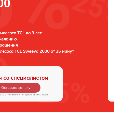
00
ылесоса TCL до 3 лет
 желанию
бращения
ылесоса
TCL Sweeva 2000 от 35 минут
я со специалистом
Оставить заявку
есь c
политикой конфиденциальности