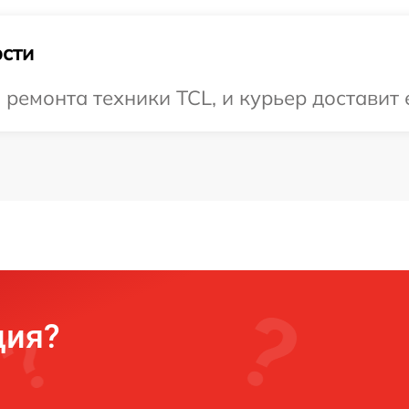
сти
емонта техники TCL, и курьер доставит е
ция?