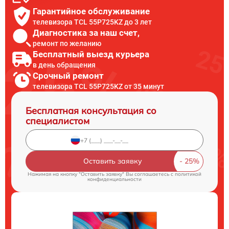
Гарантийное обслуживание
телевизора TCL 55P725KZ до 3 лет
Диагностика за наш счет,
ремонт по желанию
Бесплатный выезд курьера
в день обращения
Срочный ремонт
телевизора TCL 55P725KZ от 35 минут
Бесплатная консультация со
специалистом
Оставить заявку
Нажимая на кнопку "Оставить заявку" Вы соглашаетесь c
политикой
конфиденциальности