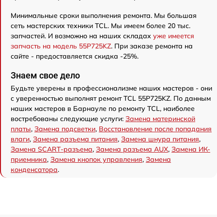
Минимальные сроки выполнения ремонта. Мы большая
сеть мастерских техники TCL. Мы имеем более 20 тыс.
запчастей. И возможно на наших складах
уже имеется
запчасть на модель 55P725KZ
. При заказе ремонта на
сайте - предоставляется скидка -25%.
Знаем свое дело
Будьте уверены в профессионализме наших мастеров - они
с уверенностью выполнят ремонт TCL 55P725KZ. По данным
наших мастеров в Барнауле по ремонту TCL, наиболее
востребованы следующие услуги:
Замена материнской
платы
,
Замена подсветки
,
Восстановление после попадания
влаги
,
Замена разъема питания
,
Замена шнура питания
,
Замена SCART-разъема
,
Замена разъема AUX
,
Замена ИК-
приемника
,
Замена кнопок управления
,
Замена
конденсатора
.