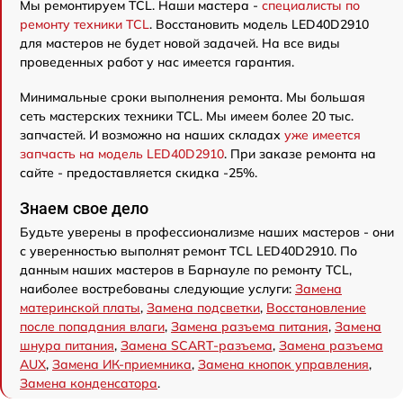
Мы ремонтируем TCL. Наши мастера -
специалисты по
ремонту техники TCL
. Восстановить модель LED40D2910
для мастеров не будет новой задачей. На все виды
проведенных работ у нас имеется гарантия.
Минимальные сроки выполнения ремонта. Мы большая
сеть мастерских техники TCL. Мы имеем более 20 тыс.
запчастей. И возможно на наших складах
уже имеется
запчасть на модель LED40D2910
. При заказе ремонта на
сайте - предоставляется скидка -25%.
Знаем свое дело
Будьте уверены в профессионализме наших мастеров - они
с уверенностью выполнят ремонт TCL LED40D2910. По
данным наших мастеров в Барнауле по ремонту TCL,
наиболее востребованы следующие услуги:
Замена
материнской платы
,
Замена подсветки
,
Восстановление
после попадания влаги
,
Замена разъема питания
,
Замена
шнура питания
,
Замена SCART-разъема
,
Замена разъема
AUX
,
Замена ИК-приемника
,
Замена кнопок управления
,
Замена конденсатора
.