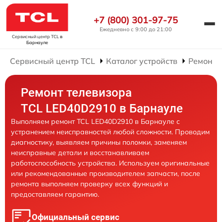
+7 (800) 301-97-75
Ежедневно с 9:00 до 21:00
Сервисный центр TCL
в
Барнауле
Сервисный центр TCL
Каталог устройств
Ремонт 
Ремонт телевизора
TCL LED40D2910 в Барнауле
Выполняем ремонт TCL LED40D2910 в Барнауле с
устранением неисправностей любой сложности. Проводим
диагностику, выявляем причины поломки, заменяем
неисправные детали и восстанавливаем
работоспособность устройства. Используем оригинальные
или рекомендованные производителем запчасти, после
ремонта выполняем проверку всех функций и
предоставляем гарантию.
Официальный сервис